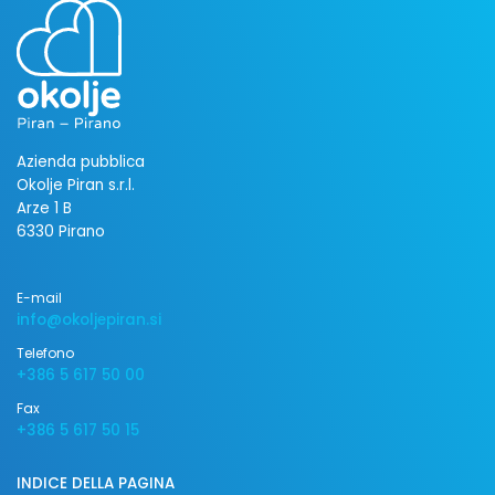
Azienda pubblica
Okolje Piran s.r.l.
Arze 1 B
6330 Pirano
E-mail
info@okoljepiran.si
Telefono
+386 5 617 50 00
Fax
+386 5 617 50 15
INDICE DELLA PAGINA