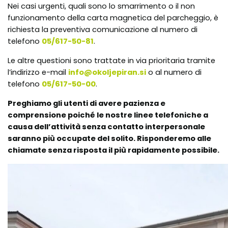
Nei casi urgenti, quali sono lo smarrimento o il non
funzionamento della carta magnetica del parcheggio, è
richiesta la preventiva comunicazione al numero di
telefono
05/617-50-81
.
Le altre questioni sono trattate in via prioritaria tramite
l’indirizzo e-mail
info@okoljepiran.si
o al numero di
telefono
05/617-50-00
.
Preghiamo gli utenti di avere pazienza e
comprensione poich
é
le nostre linee telefoniche a
causa dell’attivit
à
senza contatto interpersonale
saranno pi
ù
occupate del solito. Risponderemo alle
chiamate senza risposta il pi
ù
rapidamente possibile.