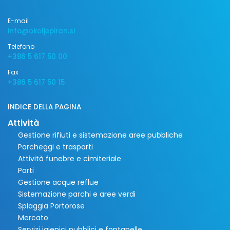
E-mail
info@okoljepiran.si
Telefono
+386 5 617 50 00
Fax
+386 5 617 50 15
INDICE DELLA PAGINA
Attività
Gestione rifiuti e sistemazione aree pubbliche
Parcheggi e trasporti
Attività funebre e cimiteriale
Porti
Gestione acque reflue
Sistemazione parchi e aree verdi
Spiaggia Portorose
Mercato
Servizi igienici pubblici e fontanelle