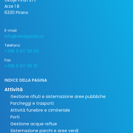
Okolje Piran s.r.l.
Arze 1 B
6330 Pirano
E-mail
info@okoljepiran.si
Telefono
+386 5 617 50 00
Fax
+386 5 617 50 15
INDICE DELLA PAGINA
Attività
Gestione rifiuti e sistemazione aree pubbliche
Parcheggi e trasporti
Attività funebre e cimiteriale
Porti
Gestione acque reflue
Sistemazione parchi e aree verdi