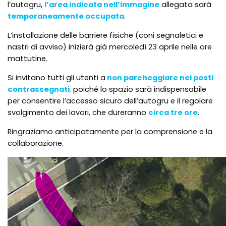
l’autogru,
l’area indicata nell’immagine
allegata sarà
temporaneamente occupata
.
L’installazione delle barriere fisiche (coni segnaletici e
nastri di avviso) inizierà già mercoledì 23 aprile nelle ore
mattutine.
Si invitano tutti gli utenti a
non parcheggiare nei posti
contrassegnati
,
poiché lo spazio sarà indispensabile
per consentire l’accesso sicuro dell’autogru e il regolare
svolgimento dei lavori, che dureranno
circa tre ore
.
Ringraziamo anticipatamente per la comprensione e la
collaborazione.