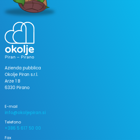
Azienda pubblica
Okolje Piran s.r.l.
Arze 1 B
6330 Pirano
E-mail
info@okoljepiran.si
Telefono
+386 5 617 50 00
Fax