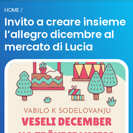
HOME
/
Invito a creare insieme
l’allegro dicembre al
mercato di Lucia