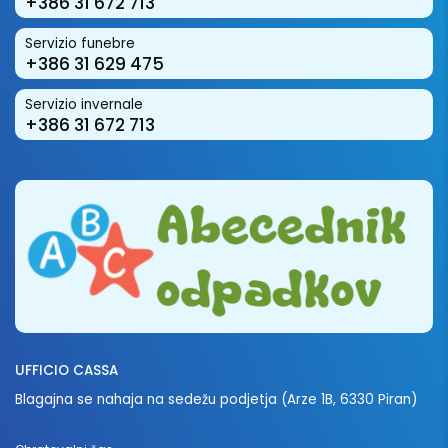
+386 31 672 713
Servizio funebre
+386 31 629 475
Servizio invernale
+386 31 672 713
UFFICIO CASSA
Blagajna se nahaja na sedežu podjetja (Arze 1B, 6330 Piran)