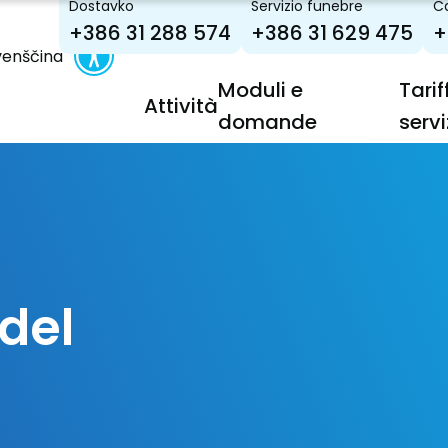
Dostavko
Servizio funebre
Ca
+386 31 288 574
+386 31 629 475
+
venščina
Moduli e
Tarif
Attività
domande
servi
 del