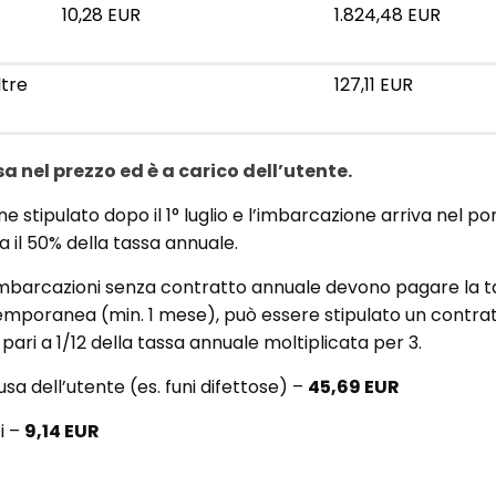
10,28 EUR
1.824,48 EUR
ltre
127,11 EUR
sa nel prezzo ed è a carico dell’utente.
ne stipulato dopo il 1° luglio e l’imbarcazione arriva nel p
a il 50% della tassa annuale.
i imbarcazioni senza contratto annuale devono pagare la ta
emporanea (min. 1 mese), può essere stipulato un contra
ari a 1/12 della tassa annuale moltiplicata per 3.
usa dell’utente (es. funi difettose) –
45,69 EUR
i –
9,14 EUR