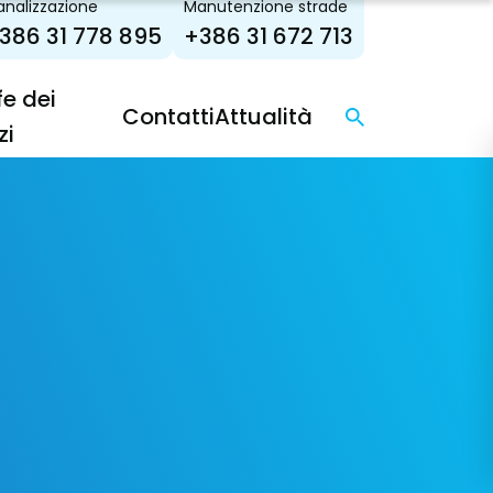
nalizzazione
Manutenzione strade
386 31 778 895
+386 31 672 713
fe dei
Contatti
Attualità
zi