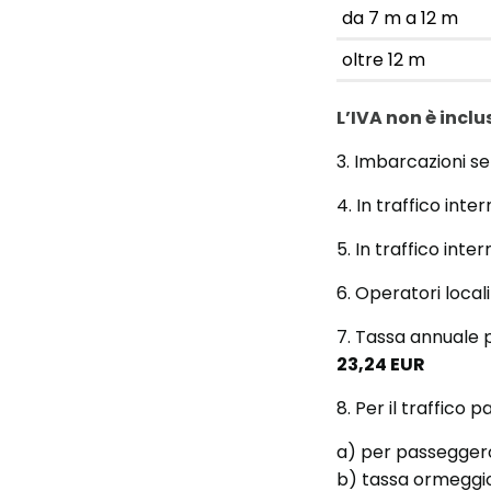
da 7 m a 12 m
oltre 12 m
L’IVA non è inclu
3. Imbarcazioni s
4. In traffico int
5. In traffico int
6. Operatori loca
7. Tassa annuale 
23,24 EUR
8. Per il traffico
a) per passeggero
b) tassa ormeggi