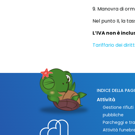
9. Manovra di or
Nel punto II, la ta
L’IVA non è inclu
Tariffario dei diri
INDICE DELLA PAG
Attività
Gestione rifiut
pubbliche
Parcheggi e tra
Attività funebre