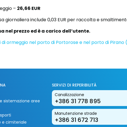
meggio –
26,66 EUR
ssa giornaliera include 0,03 EUR per raccolta e smaltimento 
sa nel prezzo ed è a carico dell’utente.
tti di ormeggio nel porto di Portorose e nel porto di Pirano 
INA
SERVIZI DI REPERIBILITÀ
Canalizzazione
+386 31 778 895
i e sistemazione aree
Manutenzione strade
sporti
+386 31 672 713
 e cimiteriale