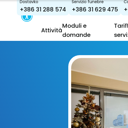
Dostavko
Servizio funebre
Ca
+386 31 288 574
+386 31 629 475
+
Moduli e
Tarif
Attività
domande
servi