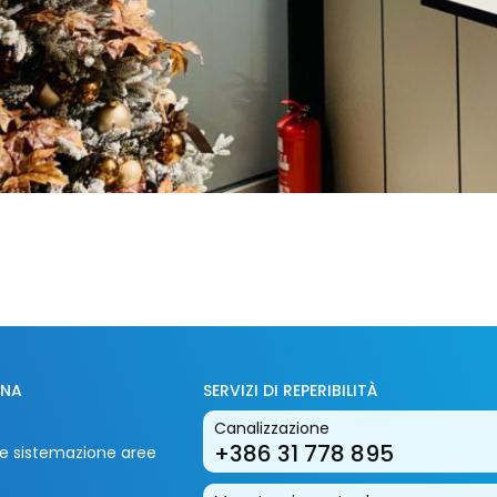
INA
SERVIZI DI REPERIBILITÀ
Canalizzazione
+386 31 778 895
i e sistemazione aree