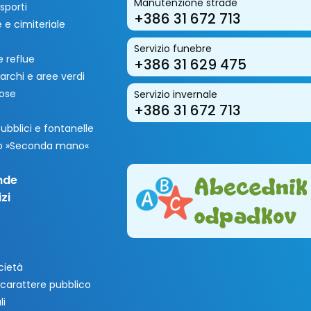
Manutenzione strade
sporti
+386 31 672 713
 e cimiteriale
Servizio funebre
 reflue
+386 31 629 475
archi e aree verdi
rose
Servizio invernale
+386 31 672 713
 pubblici e fontanelle
so »Seconda mano«
nde
zi
cietà
 carattere pubblico
li