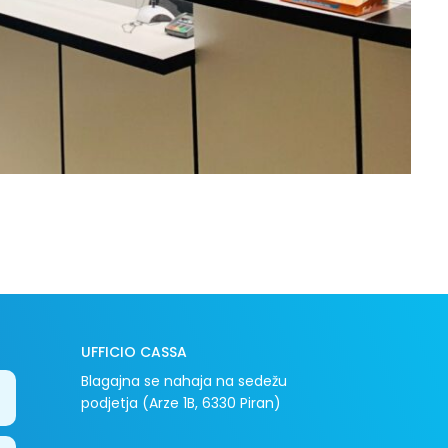
UFFICIO CASSA
Blagajna se nahaja na sedežu
podjetja (Arze 1B, 6330 Piran)