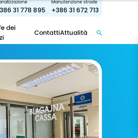
nalizzazione
Manutenzione strade
386 31 778 895
+386 31 672 713
fe dei
Contatti
Attualità
zi