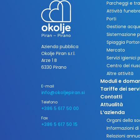
Parcheggi e tra
Attività funebre
Porti
Gestione acque
Sistemazione p
Spiaggia Porto
Azienda pubblica
Mercato
Okolje Piran s.r.l.
Servizi igienici
Arze 1 B
Centro del riu
6330 Pirano
Altre attività
Moduli e doma
E-mail
Tariffe dei servi
info@okoljepiran.si
Contatti
Telefono
Attualità
+386 5 617 50 00
L’azienda
Fax
Organi della so
+386 5 617 50 15
Informazioni di
Relazioni annua