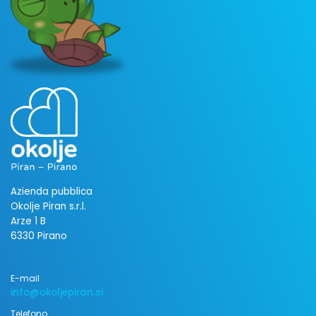
Azienda pubblica
Okolje Piran s.r.l.
Arze 1 B
6330 Pirano
E-mail
info@okoljepiran.si
Telefono