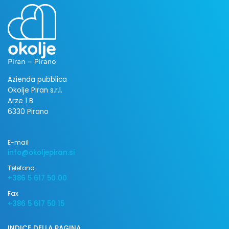
Azienda pubblica
Okolje Piran s.r.l.
Arze 1 B
6330 Pirano
E-mail
info@okoljepiran.si
Telefono
+386 5 617 50 00
Fax
+386 5 617 50 15
INDICE DELLA PAGINA