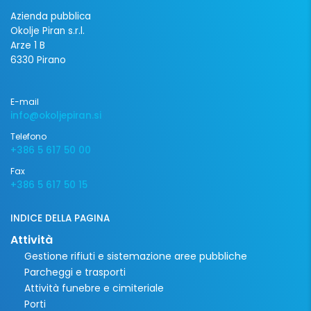
Azienda pubblica
Okolje Piran s.r.l.
Arze 1 B
6330 Pirano
E-mail
info@okoljepiran.si
Telefono
+386 5 617 50 00
Fax
+386 5 617 50 15
INDICE DELLA PAGINA
Attività
Gestione rifiuti e sistemazione aree pubbliche
Parcheggi e trasporti
Attività funebre e cimiteriale
Porti