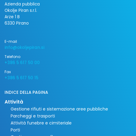
Azienda pubblica
Okolje Piran s.r.l.
Arze 1 B
6330 Pirano
E-mail
info@okoljepiran.si
Telefono
+386 5 617 50 00
Fax
+386 5 617 50 15
INDICE DELLA PAGINA
Attività
Gestione rifiuti e sistemazione aree pubbliche
Parcheggi e trasporti
Attività funebre e cimiteriale
Porti