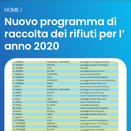
HOME
/
Nuovo programma di
raccolta dei rifiuti per l’
anno 2020